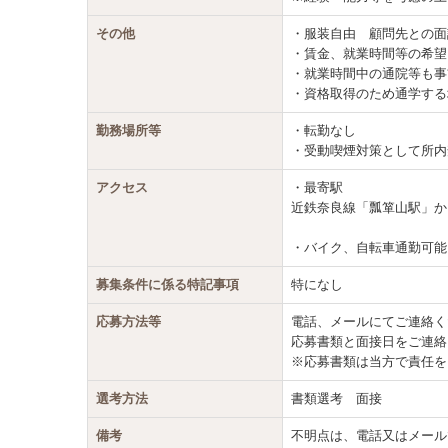
その他
・服装自由 顧問先との面
・賃金、就業時間等の希望
・就業時間中の通院等も事
・資格取得のため通学する
勤務場所等
・転勤なし
・受動喫煙対策として所内
アクセス
・最寄駅
近鉄奈良線「瓢箪山駅」か
・バイク、自転車通勤可能
募集条件に係る特記事項
特になし
応募方法等
電話、メールにてご連絡く
応募書類と面接日をご連絡
※応募書類は当方で責任を
選考方法
書類選考 面接
備考
不明点は、電話又はメール