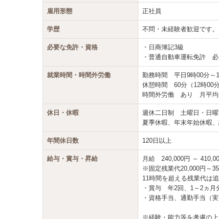
雇用形態
正社員
学歴
不問・未経験者歓迎です。
必要な免許・資格
・日商簿記3級
・普通自動車運転免許 必
就業時間・時間外労働
勤務時間 平日9時00分～
休憩時間 60分（12時00分
時間外労働 あり 月平均
休日・休暇
週休二日制 土曜日・日曜
夏季休暇、年末年始休暇、
年間休日数
120日以上
給与・賞与・昇給
月給 240,000円 ～ 410,0
※固定残業代20,000円～3
11時間を超える残業代は
・賞与 年2回、1～2ヵ月
・資格手当、通勤手当（実
※経験・能力等を考慮の上