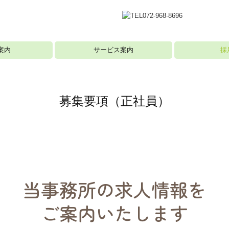
案内
サービス案内
採
会社経営者・個人事業主の方へ
相続・生前贈与のご相談
社会福祉法人の皆さまへ
医療機関の皆さまへ
採用メッセージ
スタッフインタ
監査担当の一日
入社したら…
募集要項（正社
募集要項（パー
応募フォーム
募集要項（正社員）
当事務所の求人情報を

ご案内いたします