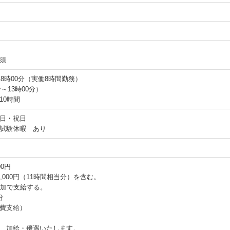
須
18時00分（実働8時間勤務）
～13時00分）
10時間
日・祝日
試験休暇 あり
00円
5,000円（11時間相当分）を含む。
追加で支給する。
分
費支給）
、加給・優遇いたします。