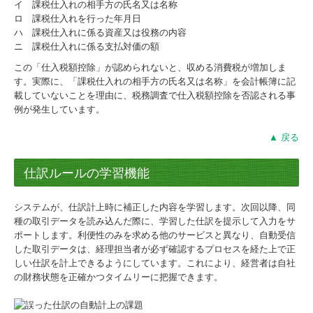
イ 課税仕入れの相手方の氏名又は名称
ロ 課税仕入れを行った年月日
ハ 課税仕入れに係る資産又は役務の内容
ニ 課税仕入れに係る支払対価の額
この「仕入税額控除」が認められないと、収める消費税が増加しま
す。実際に、「課税仕入れの相手方の氏名又は名称」を会計帳簿に記
載していないことを理由に、税務調査で仕入税額控除を否認される事
例が発生しています。
▲ 戻る
仕訳ルールの学習機能
システムが、仕訳計上時に補正した内容を学習します。次回以降、同
種の取引データを読み込んだ際に、学習した仕訳を提示して入力をサ
ポートします。利便性のみを求める他のサービスと異なり、自動受信
した取引データは、経理担当者が必ず確認するプロセスを経た上で正
しい仕訳を計上できるようにしています。これにより、経営者は自社
の財務状態を正確かつタイムリーに把握できます。