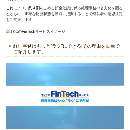
入社したら…
これにより、
約４割
を占める預金仕訳に係る経理事務の省力化を図る
とともに、正確な財務状態を迅速に把握することで経営者の意思決定
募集要項（正社員）
をご支援します。
募集要項（パート）
応募フォーム
経理事務はもっと“ラク”にできる!その理由を動画で
お問い合せ
ご紹介します。