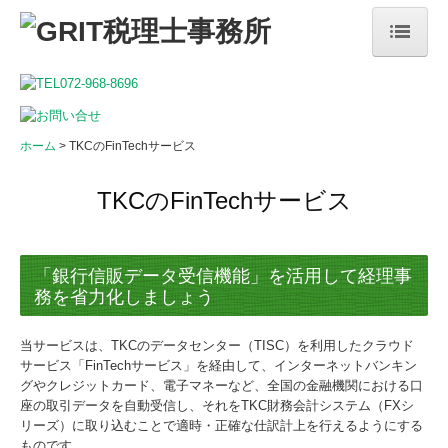
ホーム
事務所案内
ホーム
TKCのFinTechサービス
サービス案内
会社経営者・個人事業主の方へ
TKCのFinTechサービス
相続・生前贈与のご相談
社会福祉法人の皆さまへ
「銀行信販データ受信機能」を活用して経理事
医療機関の皆さまへ
務を省力化しましょう
採用情報
当サービスは、TKCのデータセンター（TISC）を利用したクラウド
サービス「FinTechサービス」を経由して、インターネットバンキン
採用メッセージ
グやクレジットカード、電子マネーなど、全国の金融機関における口
スタッフインタビュー
座の取引データを自動受信し、それをTKC財務会計システム（FXシ
リーズ）に取り込むことで適時・正確な仕訳計上を行えるようにする
監査担当の一日
ものです。