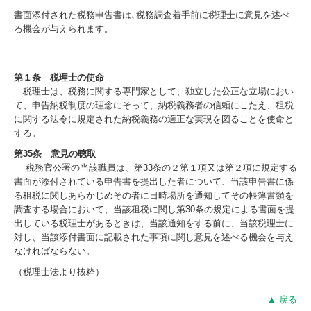
入社したら…
書面添付された税務申告書は､税務調査着手前に税理士に意見を述べ
る機会が与えられます。
募集要項（正社員）
募集要項（パート）
第１条 税理士の使命
応募フォーム
税理士は、税務に関する専門家として、独立した公正な立場におい
て、申告納税制度の理念にそって、納税義務者の信頼にこたえ、租税
お問い合せ
に関する法令に規定された納税義務の適正な実現を図ることを使命と
する。
第35条 意見の聴取
税務官公署の当該職員は、第33条の２第１項又は第２項に規定する
書面が添付されている申告書を提出した者について、当該申告書に係
る租税に関しあらかじめその者に日時場所を通知してその帳簿書類を
調査する場合において、当該租税に関し第30条の規定による書面を提
出している税理士があるときは、当該通知をする前に、当該税理士に
対し、当該添付書面に記載された事項に関し意見を述べる機会を与え
なければならない。
（税理士法より抜粋）
▲ 戻る