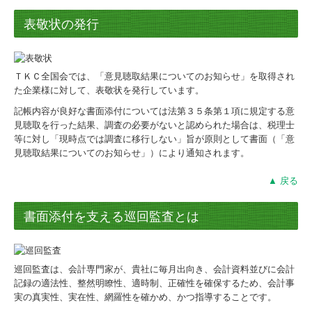
表敬状の発行
ＴＫＣ全国会では、「意見聴取結果についてのお知らせ」を取得され
た企業様に対して、表敬状を発行しています。
記帳内容が良好な書面添付については法第３５条第１項に規定する意
見聴取を行った結果、調査の必要がないと認められた場合は、税理士
等に対し「現時点では調査に移行しない」旨が原則として書面（「意
見聴取結果についてのお知らせ」）により通知されます。
▲ 戻る
書面添付を支える巡回監査とは
巡回監査は、会計専門家が、貴社に毎月出向き、会計資料並びに会計
記録の適法性、整然明瞭性、適時制、正確性を確保するため、会計事
実の真実性、実在性、網羅性を確かめ、かつ指導することです。