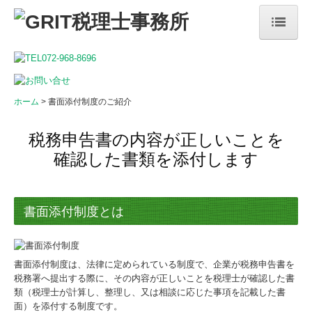
ホーム
事務所案内
ホーム
書面添付制度のご紹介
サービス案内
会社経営者・個人事業主の方へ
税務申告書の内容が正しいことを
確認した書類を添付します
相続・生前贈与のご相談
社会福祉法人の皆さまへ
医療機関の皆さまへ
書面添付制度とは
採用情報
採用メッセージ
書面添付制度は、法律に定められている制度で、企業が税務申告書を
税務署へ提出する際に、その内容が正しいことを税理士が確認した書
スタッフインタビュー
類（税理士が計算し、整理し、又は相談に応じた事項を記載した書
監査担当の一日
面）を添付する制度です。